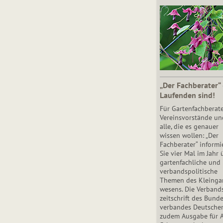
„Der Fachberater“
Laufenden sind!
Für Gartenfachberate
Vereinsvorstände un
alle, die es genauer
wissen wollen: „Der
Fachberater“ informi
Sie vier Mal im Jahr 
gartenfachliche und
verbandspolitische
Themen des Klein­gar
wesens. Die Ver­band
zeit­schrift des Bun­d
ver­ban­des Deutsche
zudem Ausgabe für 