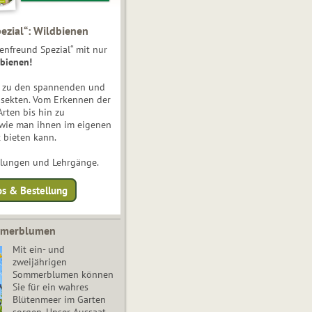
ezial“: Wildbienen
enfreund Spezial“ mit nur
bienen!
e zu den spannenden und
nsekten. Vom Erkennen der
Arten bis hin zu
 wie man ihnen im eigenen
 bieten kann.
ulungen und Lehrgänge.
os & Bestellung
mmerblumen
Mit ein- und
zweijährigen
Sommerblumen können
Sie für ein wahres
Blütenmeer im Garten
sorgen. Unser Aussaat-