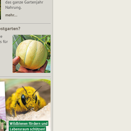
das ganze Gartenjahr
Nahrung.
mehr…
bstgarten?
re
s für