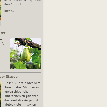
aktuellen Gartentipps für
den August.
mehr…
ätze
he
 für
ch
der Stauden
Unser Blühkalender hilft
Ihnen dabei, Stauden mit
unterschiedlichen
Blütezeiten zu pflanzen –
das freut das Auge und
bietet vielen Insekten