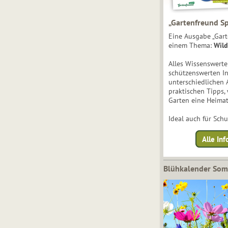
„Gartenfreund Sp
Eine Ausgabe „Gart
einem Thema:
Wild
Alles Wissenswert
schützenswerten I
unterschiedlichen 
praktischen Tipps,
Garten eine Heimat
Ideal auch für Sch
Alle Inf
Blühkalender So