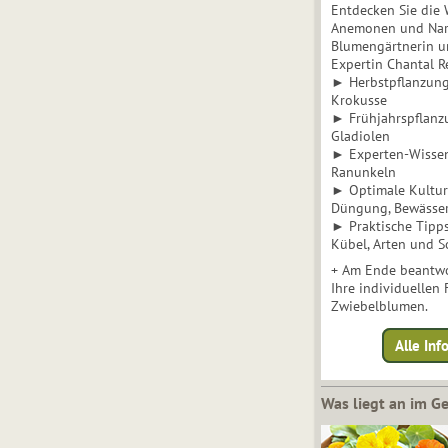
Entdecken Sie die 
Anemonen und Narz
Blumengärtnerin u
Expertin Chantal 
► Herbstpflanzunge
Krokusse
► Frühjahrspflanz
Gladiolen
► Experten-Wisse
Ranunkeln
► Optimale Kultur 
Düngung, Bewässe
► Praktische Tipp
Kübel, Arten und S
+ Am Ende beantwo
Ihre individuellen
Zwiebelblumen.
Alle In
Was liegt an im 