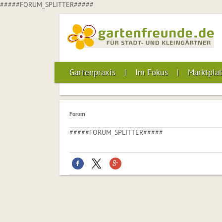
#####FORUM_SPLITTER#####
Gartenpraxis
Im Fokus
Marktplat
Forum
#####FORUM_SPLITTER#####