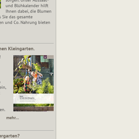
und Blühkalender hilft
Ihnen dabei, die Blumen
s Sie das gesamte
en und Co. Nahrung bieten
nen Kleingarten.
!
n
in,
t
en.
mehr…
ergarten?