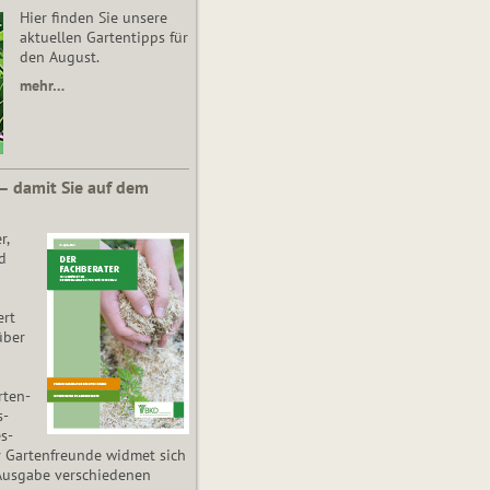
Hier finden Sie unsere
aktuellen Gartentipps für
den August.
mehr…
 – damit Sie auf dem
r,
d
ert
über
­ten­
s­
es­
r Gartenfreunde widmet sich
Ausgabe verschiedenen