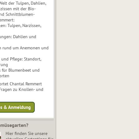
Welt der Tulpen, Dahlien,
issen mit der Bio-
nd Schnittblumen-
Remmert:
n: Tulpen, Narzissen,
ungen: Dahlien und
n rund um Anemonen und
und Pflege: Standort,
rung
s für Blumenbeet und
orten
rtet Chantal Remmert
 Fragen zu Knollen- und
fos & Anmeldung
Gemüsegarten?
Hier finden Sie unsere