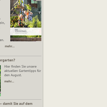
n
in,
t
en.
mehr…
ergarten?
Hier finden Sie unsere
aktuellen Gartentipps für
den August.
mehr…
 – damit Sie auf dem