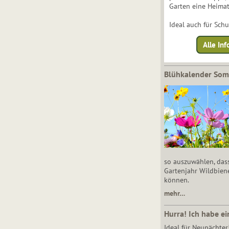
Garten eine Heimat
Ideal auch für Sch
Alle Inf
Blühkalender So
so auszuwählen, das
Gartenjahr Wildbien
können.
mehr…
Hurra! Ich habe ei
Ideal für Neupächter