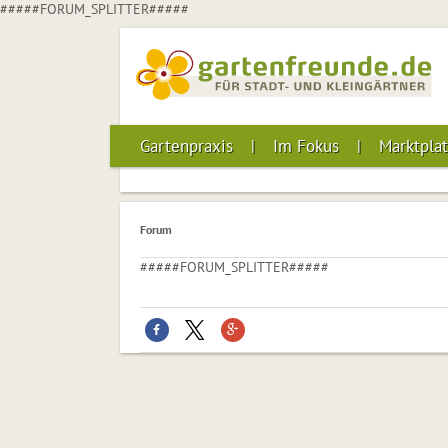
#####FORUM_SPLITTER#####
Gartenpraxis
Im Fokus
Marktplat
Forum
#####FORUM_SPLITTER#####