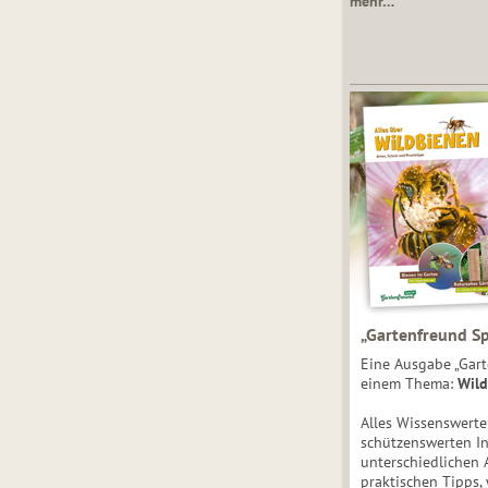
mehr…
„Gartenfreund Sp
Eine Ausgabe „Gart
einem Thema:
Wild
Alles Wissenswert
schützenswerten I
unterschiedlichen 
praktischen Tipps,