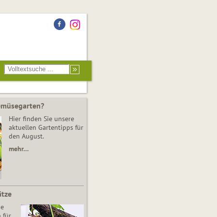
Gemüsegarten?
Hier finden Sie unsere
aktuellen Gartentipps für
den August.
mehr…
ätze
he
 für