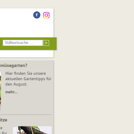
Gemüsegarten?
Hier finden Sie unsere
aktuellen Gartentipps für
den August.
mehr…
ätze
he
 für