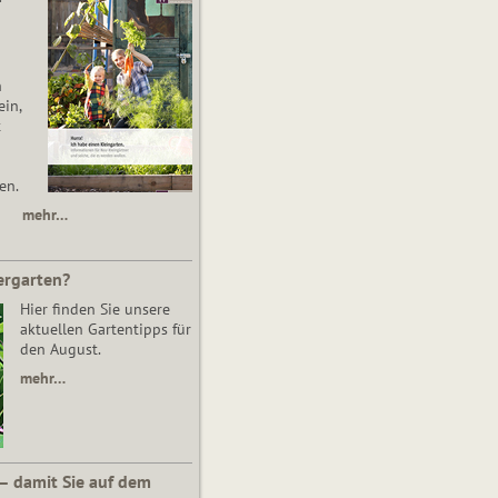
n
in,
t
en.
mehr…
ergarten?
Hier finden Sie unsere
aktuellen Gartentipps für
den August.
mehr…
 – damit Sie auf dem