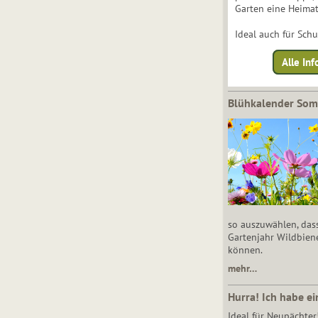
Garten eine Heimat
Ideal auch für Sch
Alle Inf
Blühkalender So
so auszuwählen, das
Gartenjahr Wildbien
können.
mehr…
Hurra! Ich habe ei
Ideal für Neupächter