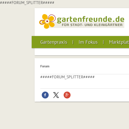
#####FORUM_SPLITTER#####
Gartenpraxis
Im Fokus
Marktplat
Forum
#####FORUM_SPLITTER#####