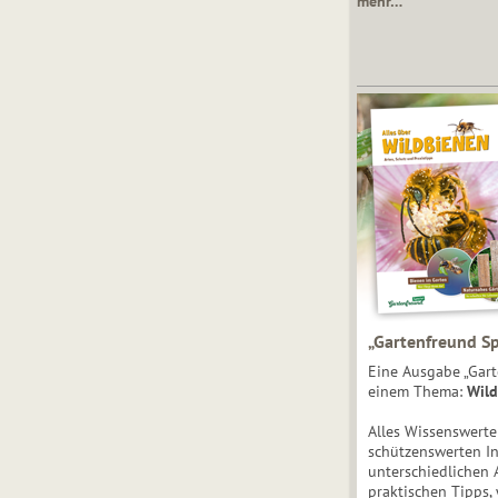
mehr…
„Gartenfreund Sp
Eine Ausgabe „Gart
einem Thema:
Wild
Alles Wissenswert
schützenswerten I
unterschiedlichen 
praktischen Tipps,