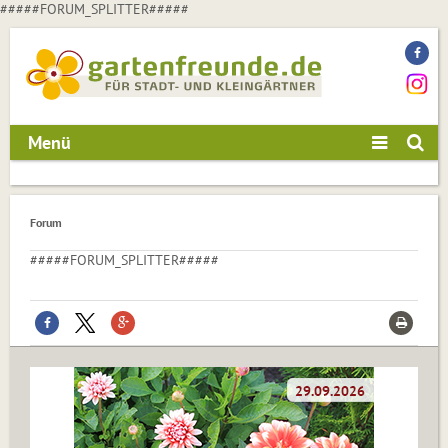
#####FORUM_SPLITTER#####
Menü
Forum
#####FORUM_SPLITTER#####