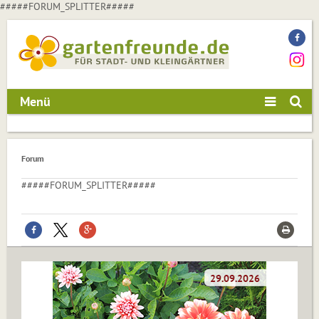
#####FORUM_SPLITTER#####
Menü
Forum
#####FORUM_SPLITTER#####