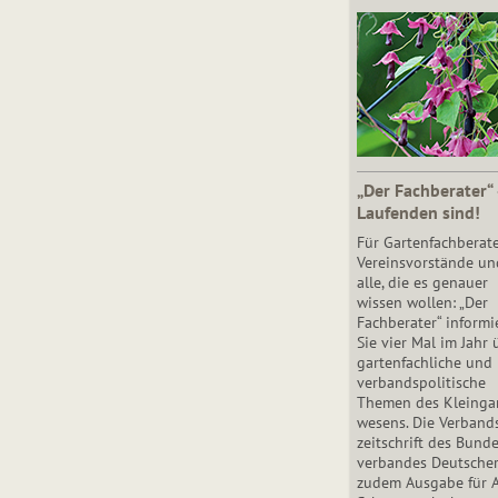
„Der Fachberater“
Laufenden sind!
Für Gartenfachberate
Vereinsvorstände un
alle, die es genauer
wissen wollen: „Der
Fachberater“ informi
Sie vier Mal im Jahr 
gartenfachliche und
verbandspolitische
Themen des Klein­gar
wesens. Die Ver­band
zeit­schrift des Bun­d
ver­ban­des Deutsche
zudem Ausgabe für 