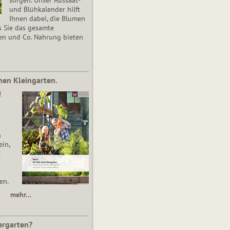
und Blühkalender hilft
Ihnen dabei, die Blumen
s Sie das gesamte
en und Co. Nahrung bieten
nen Kleingarten.
!
n
in,
t
en.
mehr…
ergarten?