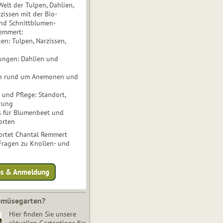
Welt der Tulpen, Dahlien,
issen mit der Bio-
nd Schnittblumen-
Remmert:
n: Tulpen, Narzissen,
ungen: Dahlien und
n rund um Anemonen und
und Pflege: Standort,
rung
s für Blumenbeet und
orten
rtet Chantal Remmert
 Fragen zu Knollen- und
fos & Anmeldung
Gemüsegarten?
Hier finden Sie unsere