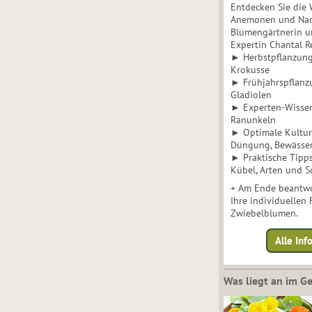
Entdecken Sie die 
Anemonen und Narz
Blumengärtnerin u
Expertin Chantal 
► Herbstpflanzunge
Krokusse
► Frühjahrspflanz
Gladiolen
► Experten-Wisse
Ranunkeln
► Optimale Kultur 
Düngung, Bewässe
► Praktische Tipp
Kübel, Arten und S
+ Am Ende beantwo
Ihre individuellen
Zwiebelblumen.
Alle In
Was liegt an im 