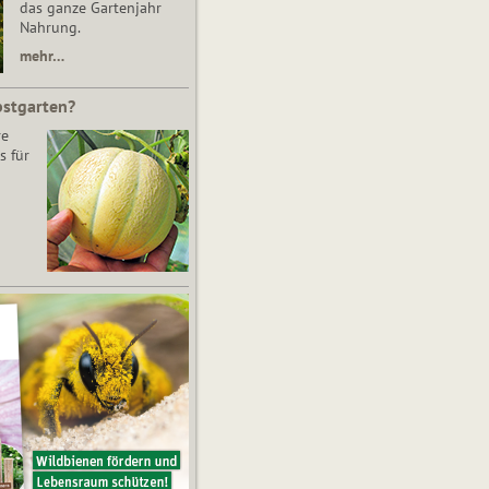
das ganze Gartenjahr
Nahrung.
mehr…
bstgarten?
re
s für