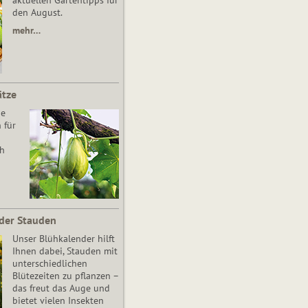
aktuellen Gartentipps für
den August.
mehr…
ätze
he
 für
ch
der Stauden
Unser Blühkalender hilft
Ihnen dabei, Stauden mit
unterschiedlichen
Blütezeiten zu pflanzen –
das freut das Auge und
bietet vielen Insekten