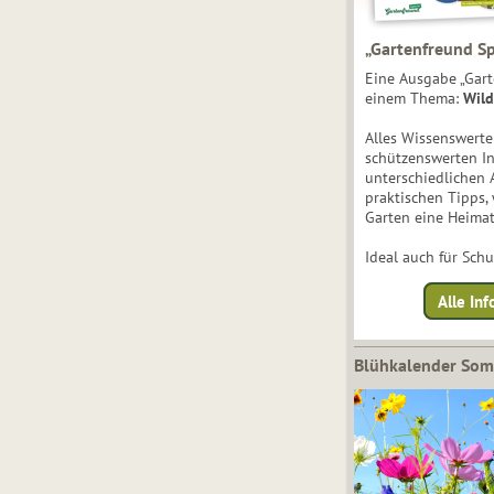
„Gartenfreund Sp
Eine Ausgabe „Gart
einem Thema:
Wild
Alles Wissenswert
schützenswerten I
unterschiedlichen 
praktischen Tipps,
Garten eine Heimat
Ideal auch für Sch
Alle Inf
Blühkalender So