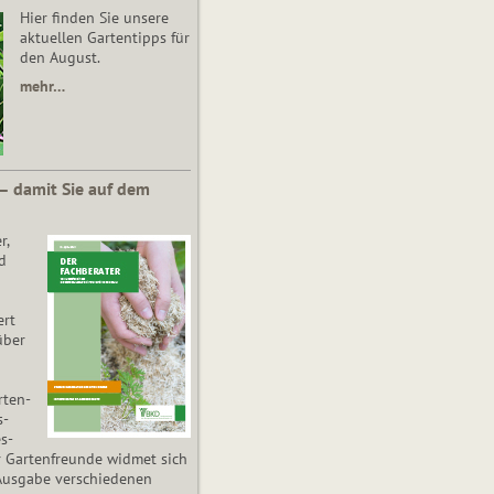
Hier finden Sie unsere
aktuellen Gartentipps für
den August.
mehr…
 – damit Sie auf dem
r,
d
ert
über
­ten­
s­
es­
r Gartenfreunde widmet sich
Ausgabe verschiedenen