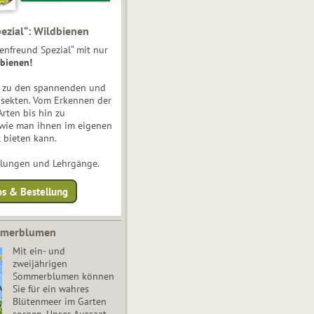
ezial“: Wildbienen
enfreund Spezial“ mit nur
bienen!
e zu den spannenden und
nsekten. Vom Erkennen der
Arten bis hin zu
 wie man ihnen im eigenen
 bieten kann.
ulungen und Lehrgänge.
os & Bestellung
mmerblumen
Mit ein- und
zweijährigen
Sommerblumen können
Sie für ein wahres
Blütenmeer im Garten
sorgen. Unser Aussaat-