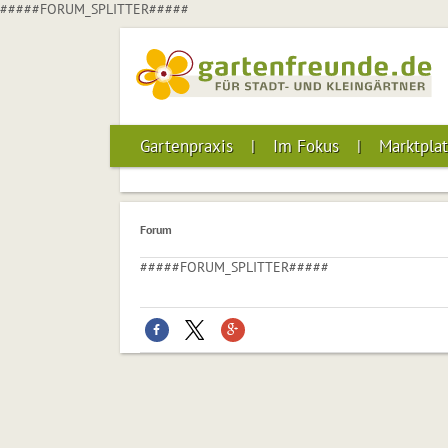
#####FORUM_SPLITTER#####
Gartenpraxis
Im Fokus
Marktplat
Forum
#####FORUM_SPLITTER#####