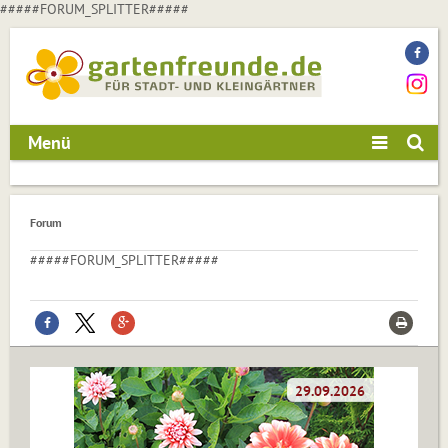
#####FORUM_SPLITTER#####
Menü
Forum
#####FORUM_SPLITTER#####