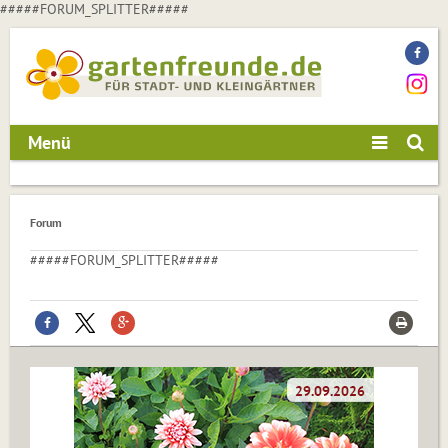
#####FORUM_SPLITTER#####
Menü
Forum
#####FORUM_SPLITTER#####