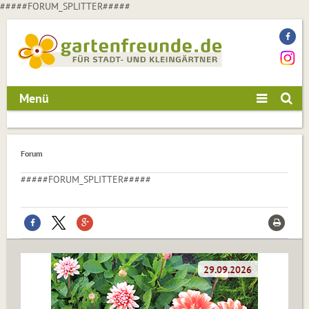
#####FORUM_SPLITTER#####
Menü
Forum
#####FORUM_SPLITTER#####