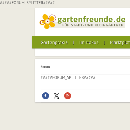
#####FORUM_SPLITTER#####
Gartenpraxis
Im Fokus
Marktplat
Forum
#####FORUM_SPLITTER#####