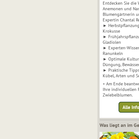
Entdecken Sie die 
Anemonen und Narz
Blumengärtnerin u
Expertin Chantal 
► Herbstpflanzunge
Krokusse
► Frühjahrspflanz
Gladiolen
► Experten-Wisse
Ranunkeln
► Optimale Kultur 
Düngung, Bewässe
► Praktische Tipp
Kübel, Arten und S
+ Am Ende beantwo
Ihre individuellen
Zwiebelblumen.
Alle In
Was liegt an im 