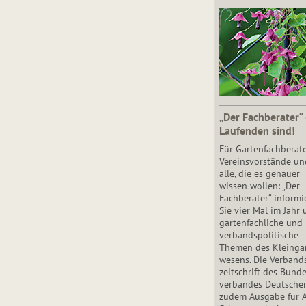
„Der Fachberater“
Laufenden sind!
Für Gartenfachberate
Vereinsvorstände un
alle, die es genauer
wissen wollen: „Der
Fachberater“ informi
Sie vier Mal im Jahr 
gartenfachliche und
verbandspolitische
Themen des Klein­gar
wesens. Die Ver­band
zeit­schrift des Bun­d
ver­ban­des Deutsche
zudem Ausgabe für 