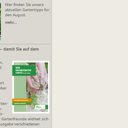
Hier finden Sie unsere
aktuellen Gartentipps für
den August.
mehr…
 – damit Sie auf dem
r,
d
ert
über
­ten­
s­
es­
r Gartenfreunde widmet sich
Ausgabe verschiedenen