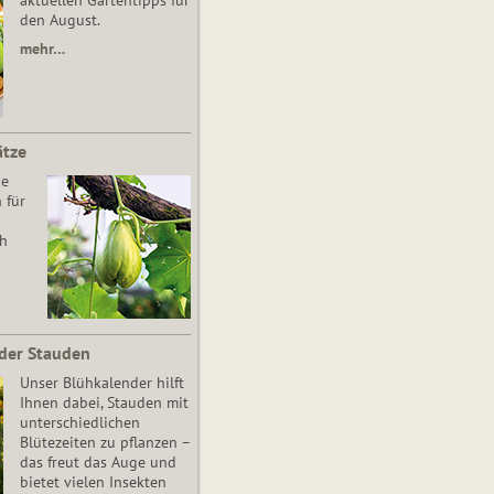
aktuellen Gartentipps für
den August.
mehr…
ätze
he
 für
ch
der Stauden
Unser Blühkalender hilft
Ihnen dabei, Stauden mit
unterschiedlichen
Blütezeiten zu pflanzen –
das freut das Auge und
bietet vielen Insekten