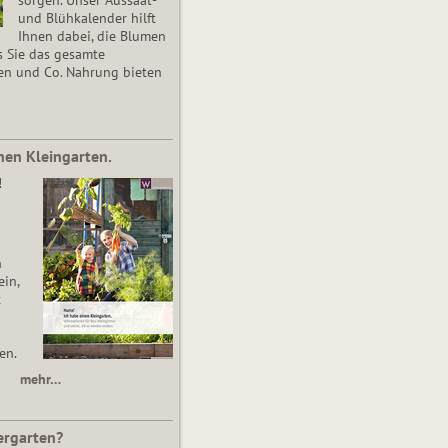
und Blühkalender hilft
Ihnen dabei, die Blumen
s Sie das gesamte
en und Co. Nahrung bieten
nen Kleingarten.
!
n
in,
t
en.
mehr…
ergarten?