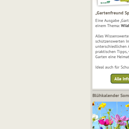
„Gartenfreund Sp
Eine Ausgabe „Gart
einem Thema:
Wild
Alles Wissenswert
schützenswerten I
unterschiedlichen 
praktischen Tipps,
Garten eine Heimat
Ideal auch für Sch
Alle Inf
Blühkalender So