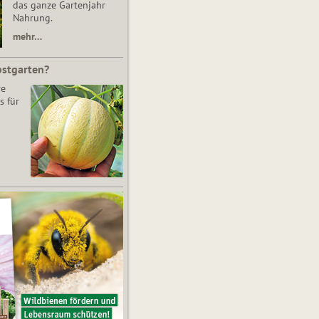
das ganze Gartenjahr
Nahrung.
mehr…
bstgarten?
re
s für