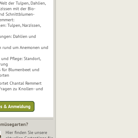
Welt der Tulpen, Dahlien,
issen mit der Bio-
nd Schnittblumen-
Remmert:
n: Tulpen, Narzissen,
ungen: Dahlien und
n rund um Anemonen und
und Pflege: Standort,
rung
s für Blumenbeet und
orten
rtet Chantal Remmert
 Fragen zu Knollen- und
fos & Anmeldung
Gemüsegarten?
Hier finden Sie unsere