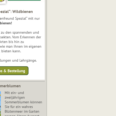
ezial“: Wildbienen
enfreund Spezial“ mit nur
bienen!
e zu den spannenden und
nsekten. Vom Erkennen der
Arten bis hin zu
 wie man ihnen im eigenen
 bieten kann.
ulungen und Lehrgänge.
os & Bestellung
mmerblumen
Mit ein- und
zweijährigen
Sommerblumen können
Sie für ein wahres
Blütenmeer im Garten
sorgen. Unser Aussaat-