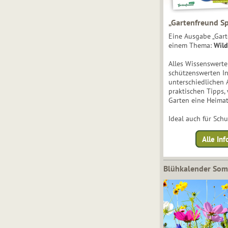
„Gartenfreund Sp
Eine Ausgabe „Gart
einem Thema:
Wild
Alles Wissenswert
schützenswerten I
unterschiedlichen 
praktischen Tipps,
Garten eine Heimat
Ideal auch für Sch
Alle Inf
Blühkalender So