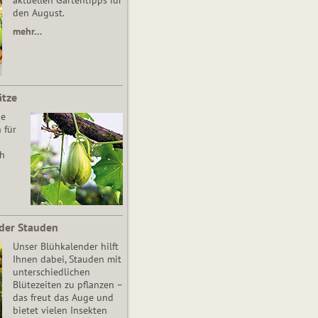
aktuellen Gartentipps für
den August.
mehr…
ätze
he
 für
ch
der Stauden
Unser Blühkalender hilft
Ihnen dabei, Stauden mit
unterschiedlichen
Blütezeiten zu pflanzen –
das freut das Auge und
bietet vielen Insekten