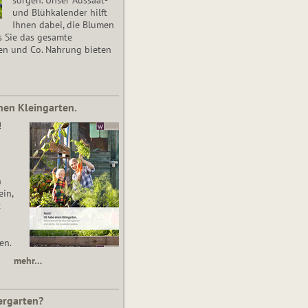
und Blühkalender hilft
Ihnen dabei, die Blumen
s Sie das gesamte
en und Co. Nahrung bieten
nen Kleingarten.
!
n
in,
t
en.
mehr…
ergarten?