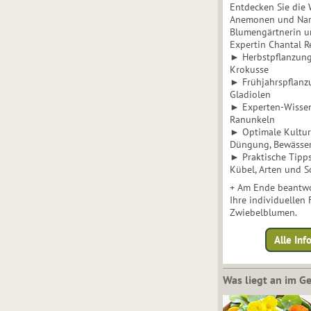
Entdecken Sie die 
Anemonen und Narz
Blumengärtnerin u
Expertin Chantal 
► Herbstpflanzunge
Krokusse
► Frühjahrspflanz
Gladiolen
► Experten-Wisse
Ranunkeln
► Optimale Kultur 
Düngung, Bewässe
► Praktische Tipp
Kübel, Arten und S
+ Am Ende beantwo
Ihre individuellen
Zwiebelblumen.
Alle In
Was liegt an im 