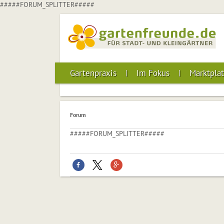
#####FORUM_SPLITTER#####
Gartenpraxis
Im Fokus
Marktplat
Forum
#####FORUM_SPLITTER#####