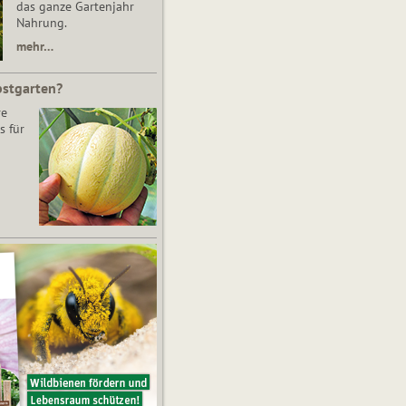
das ganze Gartenjahr
Nahrung.
mehr…
bstgarten?
re
s für