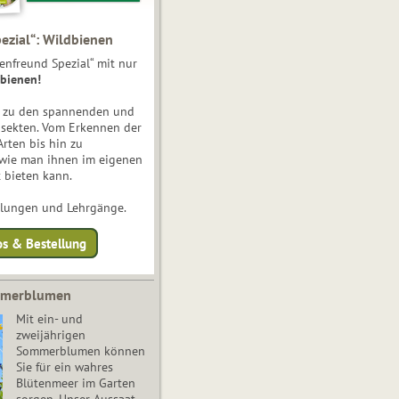
ezial“: Wildbienen
enfreund Spezial“ mit nur
bienen!
e zu den spannenden und
nsekten. Vom Erkennen der
Arten bis hin zu
 wie man ihnen im eigenen
 bieten kann.
ulungen und Lehrgänge.
os & Bestellung
mmerblumen
Mit ein- und
zweijährigen
Sommerblumen können
Sie für ein wahres
Blütenmeer im Garten
sorgen. Unser Aussaat-