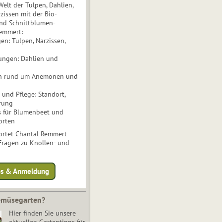
Welt der Tulpen, Dahlien,
issen mit der Bio-
nd Schnittblumen-
Remmert:
n: Tulpen, Narzissen,
ungen: Dahlien und
n rund um Anemonen und
und Pflege: Standort,
rung
s für Blumenbeet und
orten
rtet Chantal Remmert
 Fragen zu Knollen- und
fos & Anmeldung
Gemüsegarten?
Hier finden Sie unsere