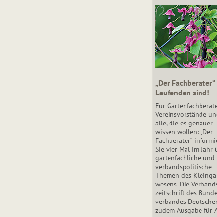
„Der Fachberater“
Laufenden sind!
Für Gartenfachberate
Vereinsvorstände un
alle, die es genauer
wissen wollen: „Der
Fachberater“ informi
Sie vier Mal im Jahr 
gartenfachliche und
verbandspolitische
Themen des Klein­gar
wesens. Die Ver­band
zeit­schrift des Bun­d
ver­ban­des Deutsche
zudem Ausgabe für 