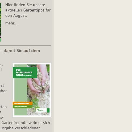
Hier finden Sie unsere
aktuellen Gartentipps für
den August.
mehr…
 – damit Sie auf dem
r,
d
ert
über
­ten­
s­
es­
r Gartenfreunde widmet sich
Ausgabe verschiedenen