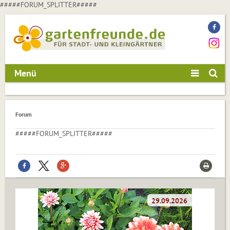
#####FORUM_SPLITTER#####
Menü
Forum
#####FORUM_SPLITTER#####